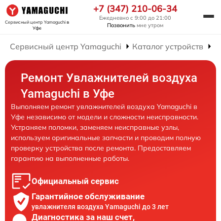
+7 (347) 210-06-34
Ежедневно с 9:00 до 21:00
Сервисный центр Yamaguchi
в
Позвонить
мне утром
Уфе
Сервисный центр Yamaguchi
Каталог устройств
Р
Ремонт Увлажнителей воздуха
Yamaguchi в Уфе
Выполняем ремонт увлажнителей воздуха Yamaguchi в
Уфе независимо от модели и сложности неисправности.
Устраняем поломки, заменяем неисправные узлы,
используем оригинальные запчасти и проводим полную
проверку устройства после ремонта. Предоставляем
гарантию на выполненные работы.
Официальный сервис
Гарантийное обслуживание
увлажнителя воздуха Yamaguchi до 3 лет
Диагностика за наш счет,