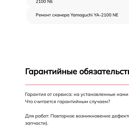
2100 NE
Ремонт сканера Yamaguchi YA-2100 NE
Ремонт электропроводки Yamaguchi YA-210
NE
Ремонт пульта управления Yamaguchi YA-
2100 NE
Ремонт пневмосистемы Yamaguchi YA-2100
NE
Гарантийные обязательст
Ремонт пневмокамеры Yamaguchi YA-2100
NE
Гарантия от сервиса: на установленные нами
Замена сканера Yamaguchi YA-2100 NE
Что считается гарантийным случаем?
Замена блока питания Yamaguchi YA-2100
NE
Для работ: Повторное возникновение дефект
запчасти).
Прошивка Yamaguchi YA-2100 NE