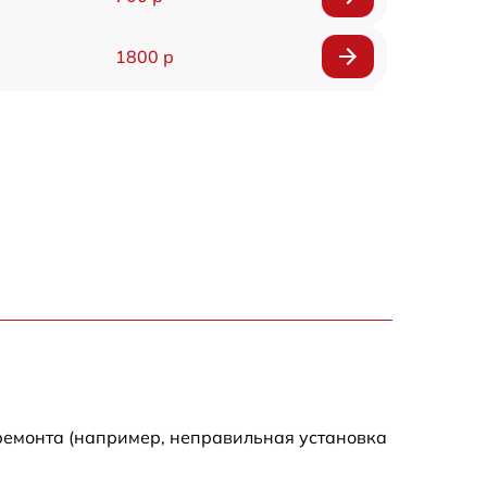
1800 р
900 р
1200 р
1500 р
3900 р
3800 р
1200 р
ремонта (например, неправильная установка
800 р