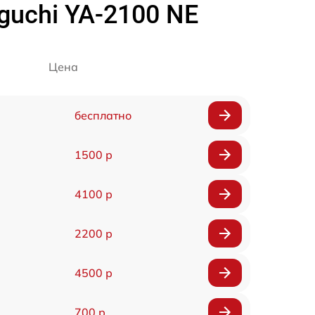
uchi YA-2100 NE
Цена
бесплатно
1500 р
4100 р
2200 р
4500 р
700 р