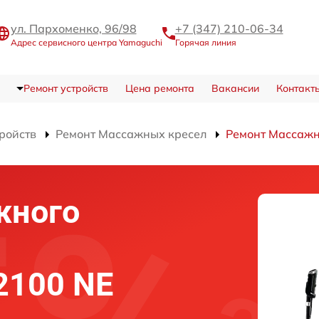
ул. Пархоменко, 96/98
+7 (347) 210-06-34
Адрес сервисного центра Yamaguchi
Горячая линия
Ремонт устройств
Цена ремонта
Вакансии
Контакт
тройств
Ремонт Массажных кресел
Ремонт Массажн
жного
2100 NE