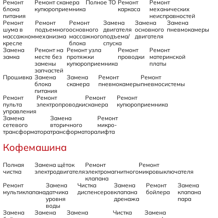
Ремонт
Ремонт сканера
Полное ТО
Ремонт
Ремонт
блока
купюроприемника
каркаса
механических
питания
неисправностей
Ремонт
Ремонт
Ремонт
Замена
Замена
Замена
шума в
подъемного
основного
двигателя
основного
пневмокамеры
массажном
механизма
массажного
подъема/
двигателя
кресле
блока
спуска
Замена
Ремонт на
Ремонт узла
Ремонт
Ремонт
замка
месте без
протяжки
проводки
материнской
замены
купюроприемника
платы
запчастей
Прошивка
Замена
Замена
Ремонт
Ремонт
блока
сканера
пневмокамеры
пневмосистемы
питания
Ремонт
Ремонт
Ремонт
Ремонт
пульта
электропроводки
сканера
купюроприемника
управления
Замена
Замена
Ремонт
сетевого
вторичного
микро-
трансформатора
трансформатора
лифта
Кофемашина
Полная
Замена щёток
Ремонт
Ремонт
чистка
электродвигателя
электромагнитного
микровыключателя
клапана
Ремонт
Замена
Чистка
Замена
Ремонт
Замена
мультиклапана
датчика
диспенсеров
клапана
бойлера
клапана
уровня
дренажа
пара
воды
Замена
Замена
Замена
Чистка
Замена