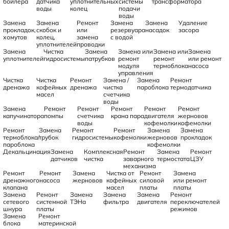
бойлера
датчика
уплотнительных
системы
трансформатора
воды
колец
подачи
воды
Замена
Замена
Ремонт
Замена
Замена
Удаление
прокладок,
скобок и
или
резервуара
насадок
засора
хомутов
колец,
замена
с водой
уплотнителей
проводки
Замена
Чистка
Замена
Замена или
Замена или
Замена
уплотнителей
гидросистемы
патрубков
ремонт
ремонт
или ремонт
модуля
термоблока
насоса
управления
Чистка
Чистка
Ремонт
Замена /
Замена
Ремонт
дренажа
кофейных
дренажа
чистка
пароблока
термодатчика
масел
счетчика
воды
Замена
Ремонт
Ремонт
Ремонт
Ремонт
Ремонт
капучинатора
помпы
счетчика
крана пара
двигателя
жерновов
воды
кофемолки
кофемолки
Ремонт
Замена
Ремонт
Ремонт
Замена
Замена
термоблока/
трубок
гидросистемы
кофемолки
жерновов
прокладок
пароблока
кофемолки
Декальцинация
Замена
Комплексная
Ремонт
Замена
Ремонт
датчиков
чистка
заварного
термостата
ЦЗУ
механизма
Ремонт
Ремонт
Замена
Чистка от
Ремонт
Замена
дренажного
насоса
жерновов
кофейных
силовой
или ремонт
клапана
масел
платы
платы
Замена
Ремонт
Замена
Замена
Замена
Ремонт
сетевого
системной
ТЭНа
фильтра
двигателя
переключателей
шнура
платы
режимов
Замена
Ремонт
блока
материнской