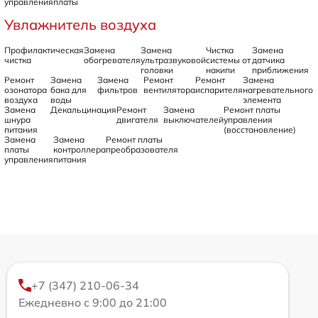
управления
платы
Увлажнитель воздуха
Профилактическая
Замена
Замена
Чистка
Замена
чистка
обогревателя
ультразвуковой
системы от
датчика
головки
накипи
приближения
Ремонт
Замена
Замена
Ремонт
Ремонт
Замена
озонатора
бака для
фильтров
вентилятора
испарителя
нагревательного
воздуха
воды
элемента
Замена
Декальцинация
Ремонт
Замена
Ремонт платы
шнура
двигателя
выключателей
управления
питания
(восстановление)
Замена
Замена
Ремонт платы
платы
контроллера
преобразователя
управления
питания
+7 (347) 210-06-34
Ежедневно с 9:00 до 21:00